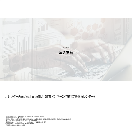
WORKS
導入実績
カレンダー画面Visualforce開発（作業メンバーの作業予定管理カレンダー）
・カスタムオブジェクトの開始日時・終了日時の予定をカレンダーに表示
・作業者を左側の行に一覧に表示
・日単位・週単位での表示切替を実装、日単位はカスタム設定で表示する時刻の範囲を指定可能（朝8時から夜21時までなど）
・カレンダー画面をダブルクリックしてのレコード登録機能
・登録済みのレコードをマウスオーバーした際のレコード詳細情報ホバー表示
・休暇取得中のメンバーを一覧の下に表示指定する機能
・作業種別ごとに色を指定できる機能