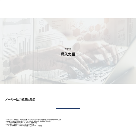
WORKS
導入実績
メール一括予約送信機能
・オブジェクトは取引先・取引先責任者・カスタムオブジェクトが指定可能（※1日あたり5,000件上限）
・抽出条件を指定して複数のレコードへの一括送信（即時送信・時間指定予約送信）
・メール項目は標準項目でもカスタム項目でも指定が可能
・特定の名称で指定したファイルを添付する事が可能
・レコードの標準項目・カスタム項目を差し込むテンプレート設定