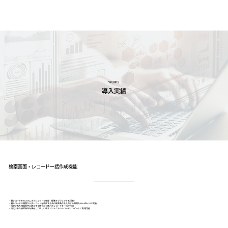
WORKS
導入実績
検索画面・レコード一括作成機能
・親レコードをカスタムオブジェクトで作成（標準オブジェクトも可能）
・親レコードの画面から子レコードを作成する為の検索条件を入力する画面をVisualforceで実装
・指定された検索条件に該当する数千から数万のレコードを一括で作成
・指定された検索条件を保存して新しい親オブジェクトのレコードにコピーして利用可能